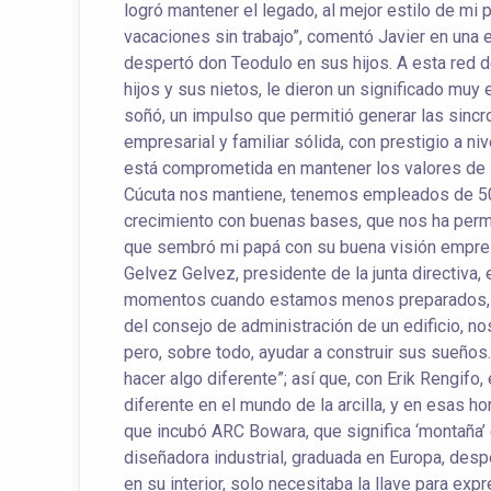
logró mantener el legado, al mejor estilo de mi 
vacaciones sin trabajo”, comentó Javier en una en
despertó don Teodulo en sus hijos. A esta red d
hijos y sus nietos, le dieron un significado muy
soñó, un impulso que permitió generar las sincr
empresarial y familiar sólida, con prestigio a ni
está comprometida en mantener los valores de su
Cúcuta nos mantiene, tenemos empleados de 5
crecimiento con buenas bases, que nos ha perm
que sembró mi papá con su buena visión empresa
Gelvez Gelvez, presidente de la junta directiva,
momentos cuando estamos menos preparados, qu
del consejo de administración de un edificio, no
pero, sobre todo, ayudar a construir sus sueños
hacer algo diferente”; así que, con Erik Rengif
diferente en el mundo de la arcilla, y en esas ho
que incubó ARC Bowara, que significa ‘montaña’ en
diseñadora industrial, graduada en Europa, despe
en su interior, solo necesitaba la llave para exp