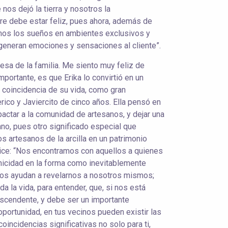
 nos dejó la tierra y nosotros la
re debe estar feliz, pues ahora, además de
amos los sueños en ambientes exclusivos y
 generan emociones y sensaciones al cliente”.
resa de la familia. Me siento muy feliz de
portante, es que Erika lo convirtió en un
n coincidencia de su vida, como gran
erico y Javiercito de cinco años. Ella pensó en
mpactar a la comunidad de artesanos, y dejar una
ano, pues otro significado especial que
los artesanos de la arcilla en un patrimonio
dice: “Nos encontramos con aquellos a quienes
nicidad en la forma como inevitablemente
os ayudan a revelarnos a nosotros mismos;
a la vida, para entender, que, si nos está
nscendente, y debe ser un importante
oportunidad, en tus vecinos pueden existir las
oincidencias significativas no solo para ti,