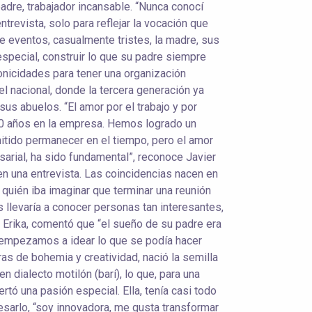
padre, trabajador incansable. “Nunca conocí
trevista, solo para reflejar la vocación que
e eventos, casualmente tristes, la madre, sus
 especial, construir lo que su padre siempre
onicidades para tener una organización
vel nacional, donde la tercera generación ya
s abuelos. “El amor por el trabajo y por
0 años en la empresa. Hemos logrado un
itido permanecer en el tiempo, pero el amor
rial, ha sido fundamental”, reconoce Javier
 en una entrevista. Las coincidencias nacen en
ién iba imaginar que terminar una reunión
s llevaría a conocer personas tan interesantes,
. Erika, comentó que “el sueño de su padre era
o, empezamos a idear lo que se podía hacer
ras de bohemia y creatividad, nació la semilla
 dialecto motilón (barí), lo que, para una
rtó una pasión especial. Ella, tenía casi todo
resarlo, “soy innovadora, me gusta transformar