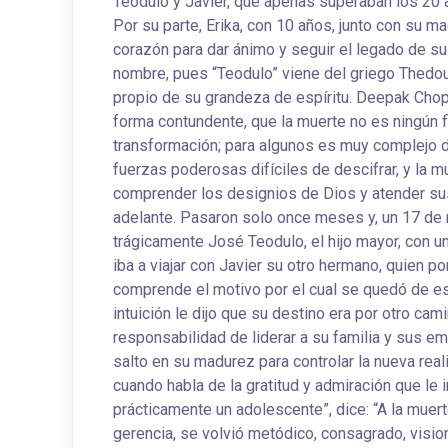
Teodulo y Javier, que apenas superaban los 20 a
Por su parte, Erika, con 10 años, junto con su 
corazón para dar ánimo y seguir el legado de 
nombre, pues “Teodulo” viene del griego Thedou
propio de su grandeza de espíritu. Deepak Chop
forma contundente, que la muerte no es ningún fi
transformación; para algunos es muy complejo d
fuerzas poderosas difíciles de descifrar, y la m
comprender los designios de Dios y atender sus
adelante. Pasaron solo once meses y, un 17 de 
trágicamente José Teodulo, el hijo mayor, con 
iba a viajar con Javier su otro hermano, quien po
comprende el motivo por el cual se quedó de ese
intuición le dijo que su destino era por otro cami
responsabilidad de liderar a su familia y sus e
salto en su madurez para controlar la nueva real
cuando habla de la gratitud y admiración que le i
prácticamente un adolescente”, dice: “A la muer
gerencia, se volvió metódico, consagrado, visionar