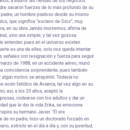
ños, a asumir las riendas de los negocios.
madre sacaron fuerzas de lo más profundo de su
su padre, un hombre piadoso desde su mismo
los, que significa “esclavo de Dios”, muy
ra, en su obra Jamás moriremos, afirma de
nal, sino una simple, y tal vez gozosa
e entender, pues en el universo existen
uerte es una de ellas; solo nos queda intentar
 señales con resignación y fuerza para seguir
marzo de 1988, en un accidente aéreo, murió
una coincidencia sorprendente, pues también
r algún motivo se arrepintió. Todavía no
 avión fatídico de Avianca, tal vez algo en su
no; así, a los 20 años, aceptó la
mpresas, codearse con los adultos y dar un
idad que le dio la vida Erika, se emociona
nspira su hermano Javier. “Él era
te de mi padre, hizo un doctorado forzado en
io, estricto en el día a día y, con su juventud,